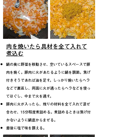
肉を焼いたら具材を全て入れて
煮込む
鍋の奥に野菜を移動させ、空いているスペースで豚
肉を焼く。
豚肉に火があたるように鍋を調節。焦げ
付きそうであれば
油を足す。しっかり焼いたら
ヘラ
などで裏返し、両面に火が通ったらヘラなどを使っ
てほぐし、中まで火を通す。
豚肉に火が入ったら、残りの材料を全て入れて混ぜ
合わせ、15分程度煮詰める。
​煮詰めるときは焦げ付
かないように鍋底からまぜる。
最後に塩で味を調える。