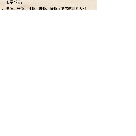
を学べる。
煮物、汁物、丼物、焼物、酢物まで広範囲をカバ
ー。
amazon
dancyu【永久保存版】日本一の肉
レシピ
danchuの
読者アンケートで選ばれた人気レシピ57
品。
​2014年発行、古い名著。
​レシピを作るアイディアの基としても活躍。
amazon
技あり！dancyu 豚肉料理
おかずとおつまみ69
品。
​技あり！シリーズの豚肉料理版。