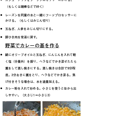
（もしくは麺棒などで砕く）
レーズンを同量の水と一緒にフードプロセッサーに
かける。（もしくはみじん切り）
​玉ねぎ、人参をみじん切りにする。
​豚ひき肉を常温に戻す。
野菜でカレーの基を作る
鍋にオリーブオイルと玉ねぎ、にんじんを入れて軽
く塩（分量外）を振り、ヘラなどでかき混ぜたたら
蓋をして蒸し焼きにする。
蒸し焼きは合計で9分程
度。
3分おきに蓋をとり、ヘラなどでかき混る。焦
げ付きそうな場合は、水を適量加える。
カレー粉を入れて炒める。小さじを使うと缶から出
しやすい。（大さじ1＝小さじ3）