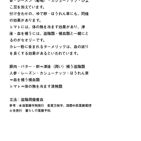
参・レーズン（葡萄）・カシューナッツ・ひよ
こ豆を加えています。
付け合わせの、ゆで卵・ほうれん草にも、同様
の効果があります。
トマトには、体の熱を冷ます効果があり、津
液・血を補うには、滋陰類・補血類
と一緒にと
るのがセオリーです。
カレー粉に含まれるターメリックは、血の巡り
を良くする効果があるといわれています。
豚肉・バター・卵＝津液（潤い）補う滋陰類
人参・レーズン・カシューナッツ・ほうれん草
＝血を補う補血類
トマト＝体の熱を冷ます清熱類
立法：滋陰潤燥養血
参考：本造薬膳学院発行 食薬方剤学、国際中医薬膳管理
士会発行 暮らしの薬膳手帖