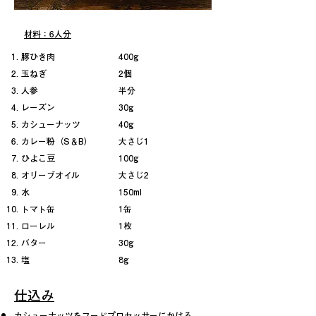
材料：6人分
豚ひき肉
400g
玉ねぎ
2個
人参
半分
レーズン
30g
​カシューナッツ
40g
カレー粉（S＆B）
大さじ1
ひよこ豆
100g
​オリーブオイル
大さじ2
水
150ml
トマト缶
1缶
ローレル
1枚
バター
30g
塩
​8g
仕込み
カシューナッツをフードプロセッサーにかける。