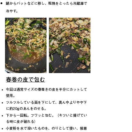
鍋からバットなどに移し、粗熱をとったら冷蔵庫で
冷やす。​
春巻の皮で包む
今回は通常サイズの春巻きの皮を半分にカットして
使用。
ツルツルしている面を下にして、真ん中よりやや下
に約20gのあんをのせる。
​下から一回転。フワッと包む。（キツいと揚げてい
る時に皮が破れる）
小麦粉を水で溶いたものを、のりとして使い、接着