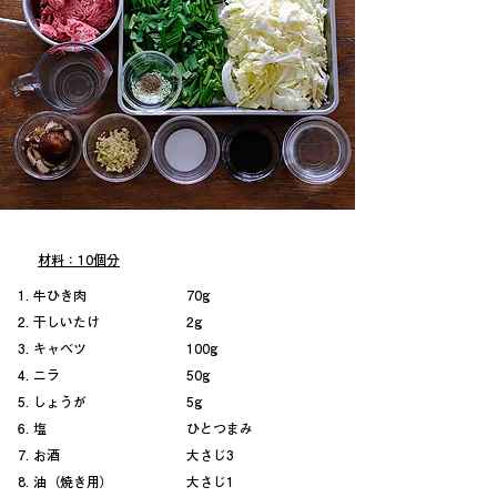
材料：10個分
牛ひき肉
70g
干しいたけ
2g
キャベツ
100g
ニラ
50g
しょうが
5g
塩
ひとつまみ
お酒
大さじ3
油（焼き用）
大さじ1