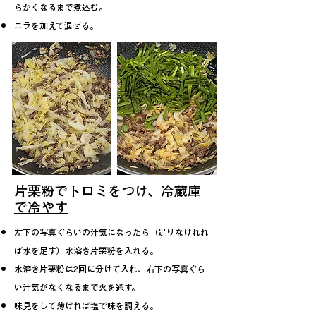
らかくなるまで煮込む。
​ニラを加えて混ぜる。
片栗粉でトロミをつけ、冷蔵庫
で冷やす
左下の写真ぐらいの汁気になったら（足りなけれれ
ば水を足す）
水溶き片栗粉を入れる。
水溶き片栗粉は2回に分けて入れ、右下の写真ぐら
い汁気がなくなるまで火を通す。
味見をして薄ければ塩で味を調える。