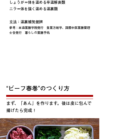
しょうが＝体を温める辛温解表類
ニラ＝体を強く温める温裏類
立法：温裏補気健脾
参考：本造薬膳学院発行 食薬方剤学、国際中医薬膳管理
士会発行 暮らしの薬膳手帖
“ビーフ春巻”のつくり方
まず、「あん」を作ります。後は皮に包んで
揚げたら完成！