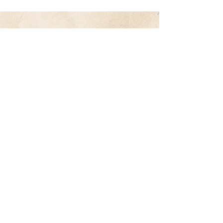
料理の腕を上げる頼れる本
​割合で覚える和の基本＠村田吉弘
氏
​味付けの基本を学ぶならコレ。
​醤油、みりん、酒などの比率が分かり汎用的な技術
を学べる。
煮物、汁物、丼物、焼物、酢物まで広範囲をカバ
ー。
amazon
dancyu【永久保存版】日本一の肉
レシピ
danchuの
読者アンケートで選ばれた人気レシピ57
品。