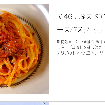
＃46：豚スペ
ースパスタ（し
期待効果：潤いを補う ※中
うち、「津液」を補う効果 
アリブのトマト煮込み。 リ
と生麵のような食感になる。
「ぼなぺTV」のトシさん...