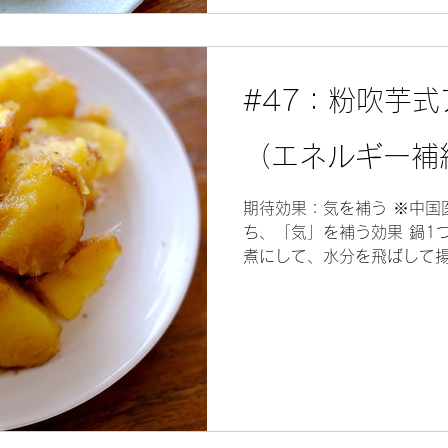
#47：粉吹芋
（エネルギー補
期待効果：気を補う ※中国
ち、「気」を補う効果 鍋1
煮にして、水分を飛ばして揚
食欲をそそる。 薬膳的な話 