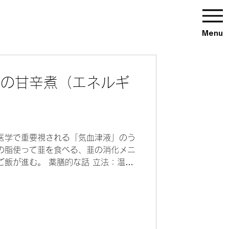
Menu
韮の甘辛煮（エネルギ
医学で重要視される「気血津液」のう
の脂使って韮を食べる、韮の消化メニ
ご飯が進む。 薬膳的な話 立法：温裏
ルギー補給（気を補う）」効果がある
..