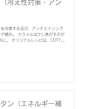
桃（冷え性対策・アン
性を改善する及び、アンチエイジング
で糖衣。 カラメルは少し焦がすのが
に。 オリジナルレシピは、COTTA
： 温腎助陽...
ャタン（エネルギー補