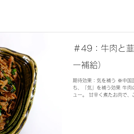
＃49：牛肉と
ー補給）
期待効果：気を補う ※中国
ち、「気」を補う効果 牛肉
ュー。 甘辛く煮たお肉で、
補気健脾 牛肉には、「エネ
『補気類』に分類されます。.