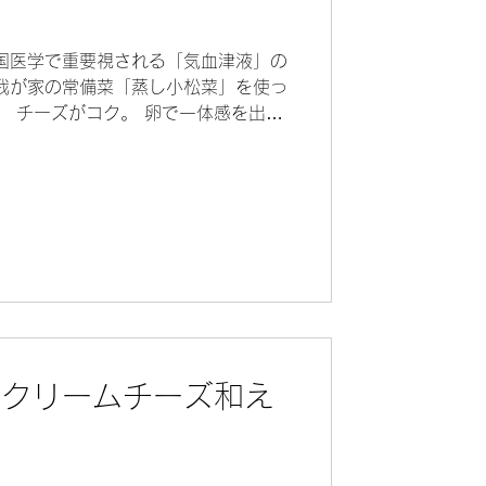
）
国医学で重要視される「気血津液」の
我が家の常備菜「蒸し小松菜」を使っ
。 チーズがコク。 卵で一体感を出
ムレツの中では一番好きな味。 薬膳
のクリームチーズ和え
）