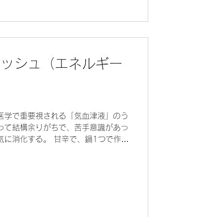
マッシュ（エネルギー
医学で重要視される「気血津液」のう
って結構余りがちで、苦手意識があっ
気に消化する。 甘辛で、鍋1つで作る
や、箸休めによい。 薬膳的な話 立