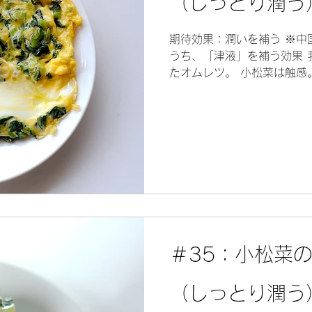
（しっとり潤う
期待効果：潤いを補う ※中
うち、「津液」を補う効果 
たオムレツ。 小松菜は触感
す。 適当に作ったのに、オ
的な話 立法：滋陰潤燥...
＃35：小松菜
（しっとり潤う