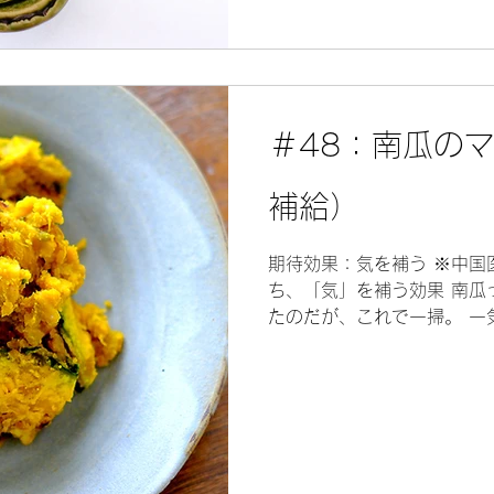
＃48：南瓜の
補給）
期待効果：気を補う ※中国
ち、「気」を補う効果 南瓜
たのだが、これで一掃。 一
一品。 カレーの付け合わせ
法：温裏助陽・補気健脾...