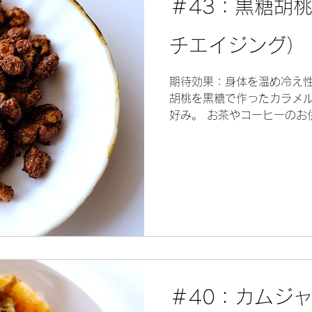
＃43：黒糖胡
チエイジング）
期待効果：身体を温め冷え
胡桃を黒糖で作ったカラメル
好み。 お茶やコーヒーのお供
のサキさん。 薬膳的な話 立法
＃40：カムジ