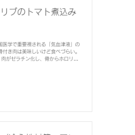
アリブのトマト煮込み
）
国医学で重要視される「気血津液」の
骨付き肉は美味しいけど食べづらい。
 肉がゼラチン化し、骨からホロリと
、2時間煮込むと「やった！」という
.