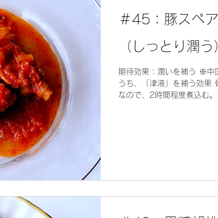
＃45：豚スペ
（しっとり潤う
期待効果：潤いを補う ※中
うち、「津液」を補う効果 
なので、2時間程度煮込む。
取れて食べやすい。 そして
満足感がある。 薬膳的な話..