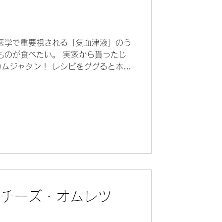
医学で重要視される「気血津液」のう
ものが食べたい。 実家から貰ったじ
ムジャタン！ レシピをググると本当
ここは牛肉で作る。 じゃがいもと同
..
のチーズ・オムレツ