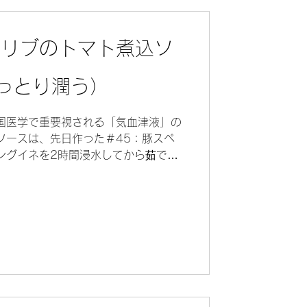
アリブのトマト煮込ソ
っとり潤う）
国医学で重要視される「気血津液」の
ソースは、先日作った＃45：豚スペ
ングイネを2時間浸水してから茹でる
 パスタとソースの絡ませ方は、