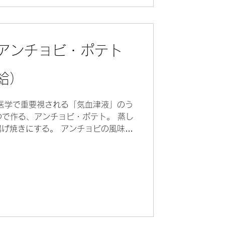
式アンチョビ・ポテト
給）
医学で重要視される「気血津液」のう
つで作る、アンチョビ・ポテト。 蒸し
げ焼きにする。 アンチョビの風味が
立法：補気健脾...